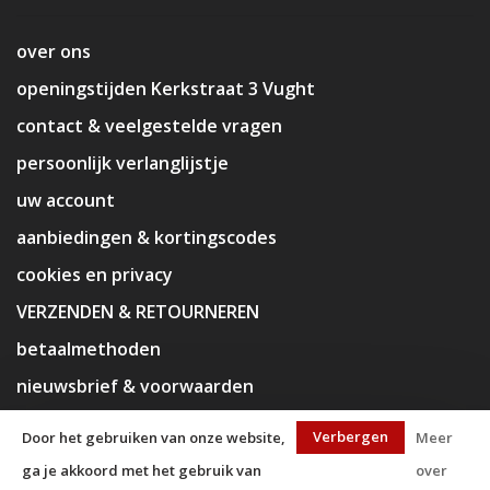
over ons
openingstijden Kerkstraat 3 Vught
contact & veelgestelde vragen
persoonlijk verlanglijstje
uw account
aanbiedingen & kortingscodes
cookies en privacy
VERZENDEN & RETOURNEREN
betaalmethoden
nieuwsbrief & voorwaarden
disclaimer
Verbergen
Door het gebruiken van onze website,
Meer
ga je akkoord met het gebruik van
over