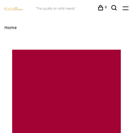
0
Home