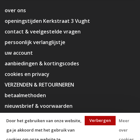
over ons
openingstijden Kerkstraat 3 Vught
contact & veelgestelde vragen
persoonlijk verlanglijstje
uw account
aanbiedingen & kortingscodes
cookies en privacy
VERZENDEN & RETOURNEREN
betaalmethoden
nieuwsbrief & voorwaarden
disclaimer
Verbergen
Door het gebruiken van onze website,
Meer
ga je akkoord met het gebruik van
over
cookies om onze website te
cookies