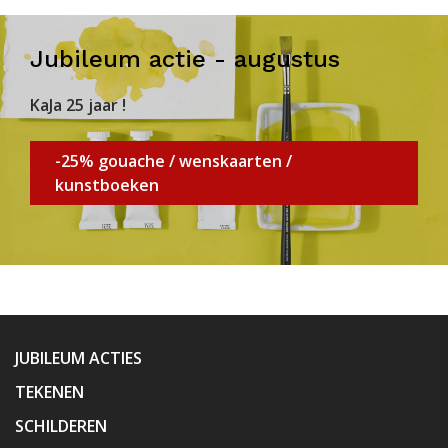
Jubileum actie - augustus
KaJa 25 jaar !
-25% gouache / wenskaarten /
kunstboeken
JUBILEUM ACTIES
TEKENEN
SCHILDEREN