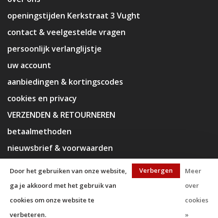
openingstijden Kerkstraat 3 Vught
contact & veelgestelde vragen
persoonlijk verlanglijstje
uw account
aanbiedingen & kortingscodes
cookies en privacy
VERZENDEN & RETOURNEREN
betaalmethoden
nieuwsbrief & voorwaarden
disclaimer
Verbergen
Door het gebruiken van onze website,
Meer
ga je akkoord met het gebruik van
over
cookies om onze website te
cookies
verbeteren.
»