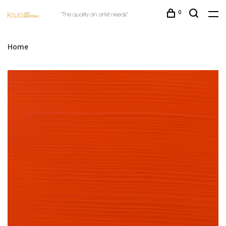
0
Home