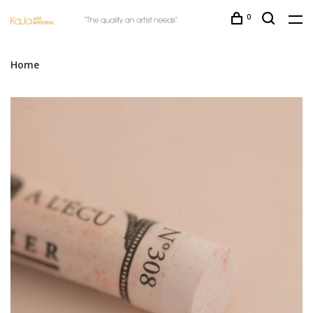
0
Home