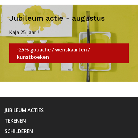
Jubileum actie - augustus
KaJa 25 jaar !
-25% gouache / wenskaarten /
kunstboeken
JUBILEUM ACTIES
TEKENEN
SCHILDEREN