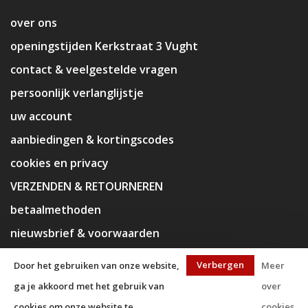
over ons
openingstijden Kerkstraat 3 Vught
contact & veelgestelde vragen
persoonlijk verlanglijstje
uw account
aanbiedingen & kortingscodes
cookies en privacy
VERZENDEN & RETOURNEREN
betaalmethoden
nieuwsbrief & voorwaarden
disclaimer
Verbergen
Door het gebruiken van onze website,
Meer
ga je akkoord met het gebruik van
over
cookies om onze website te
cookies