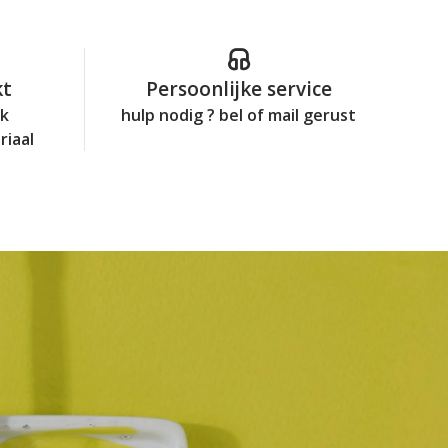
kt
Persoonlijke service
jk
hulp nodig ? bel of mail gerust
riaal