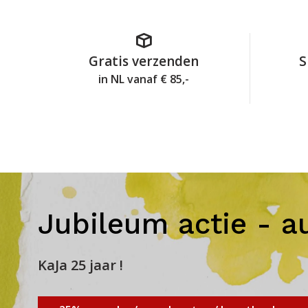
Gratis verzenden
S
in NL vanaf € 85,-
Jubileum actie - a
KaJa 25 jaar !