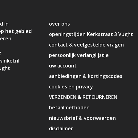
d in
over ons
op het gebied
openingstijden Kerkstraat 3 Vught
deren.
contact & veelgestelde vragen
2
persoonlijk verlanglijstje
inkel.nl
uw account
ught
aanbiedingen & kortingscodes
cookies en privacy
VERZENDEN & RETOURNEREN
betaalmethoden
nieuwsbrief & voorwaarden
disclaimer