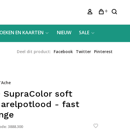
0
OEKEN EN KAARTEN
NIEUW
SALE
Deel dit product:
Facebook
Twitter
Pinterest
'Ache
 SupraColor soft
arelpotlood - fast
nge
ode:
3888.300