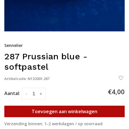
Sennelier
287 Prussian blue -
softpastel
Artikelcode:
N132001.287
€4,00
Aantal:
-
+
Toevoegen aan winkelwagen
Verzending binnen: 1-2 werkdagen / op voorraad