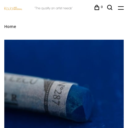
0
Home