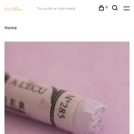
0
Home