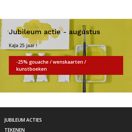
Jubileum actie - augustus
KaJa 25 jaar !
-25% gouache / wenskaarten /
kunstboeken
JUBILEUM ACTIES
TEKENEN