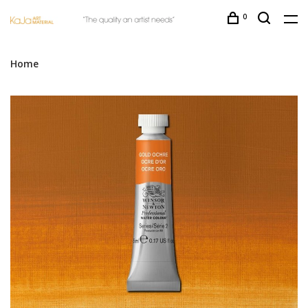
0
Home