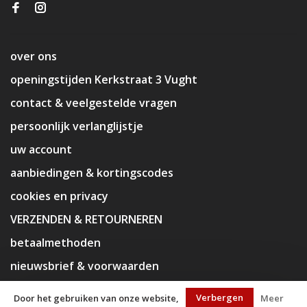
over ons
openingstijden Kerkstraat 3 Vught
contact & veelgestelde vragen
persoonlijk verlanglijstje
uw account
aanbiedingen & kortingscodes
cookies en privacy
VERZENDEN & RETOURNEREN
betaalmethoden
nieuwsbrief & voorwaarden
disclaimer
Verbergen
Door het gebruiken van onze website,
Meer