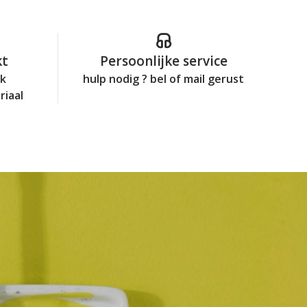
kt
Persoonlijke service
jk
hulp nodig ? bel of mail gerust
riaal