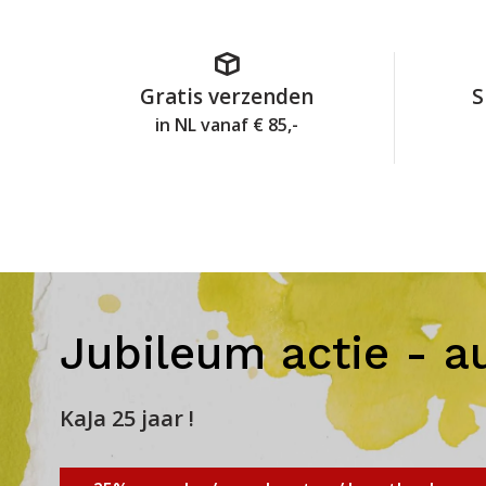
Gratis verzenden
S
in NL vanaf € 85,-
Jubileum actie - a
KaJa 25 jaar !