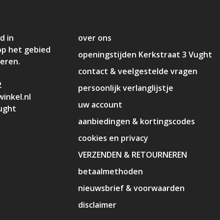
d in
over ons
op het gebied
openingstijden Kerkstraat 3 Vught
deren.
contact & veelgestelde vragen
2
persoonlijk verlanglijstje
inkel.nl
uw account
ught
aanbiedingen & kortingscodes
cookies en privacy
VERZENDEN & RETOURNEREN
betaalmethoden
nieuwsbrief & voorwaarden
disclaimer