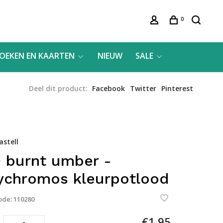
0
OEKEN EN KAARTEN
NIEUW
SALE
Deel dit product:
Facebook
Twitter
Pinterest
astell
 burnt umber -
ychromos kleurpotlood
ode:
110280
€1,95