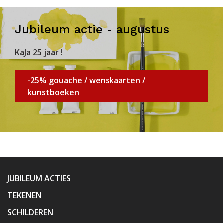
Jubileum actie - augustus
KaJa 25 jaar !
-25% gouache / wenskaarten /
kunstboeken
JUBILEUM ACTIES
TEKENEN
SCHILDEREN