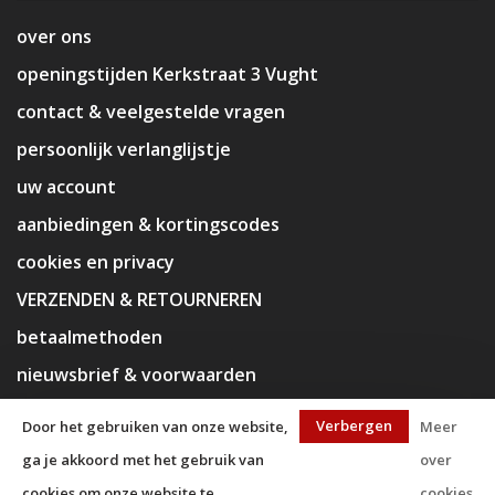
over ons
openingstijden Kerkstraat 3 Vught
contact & veelgestelde vragen
persoonlijk verlanglijstje
uw account
aanbiedingen & kortingscodes
cookies en privacy
VERZENDEN & RETOURNEREN
betaalmethoden
nieuwsbrief & voorwaarden
disclaimer
Verbergen
Door het gebruiken van onze website,
Meer
ga je akkoord met het gebruik van
over
cookies om onze website te
cookies