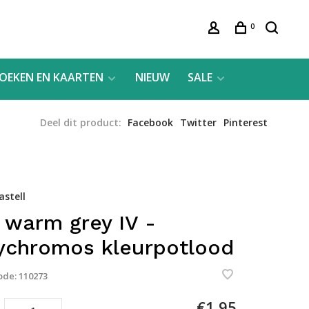
0
OEKEN EN KAARTEN
NIEUW
SALE
Deel dit product:
Facebook
Twitter
Pinterest
astell
 warm grey IV -
ychromos kleurpotlood
ode:
110273
€1,95