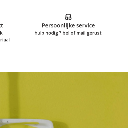
kt
Persoonlijke service
jk
hulp nodig ? bel of mail gerust
riaal