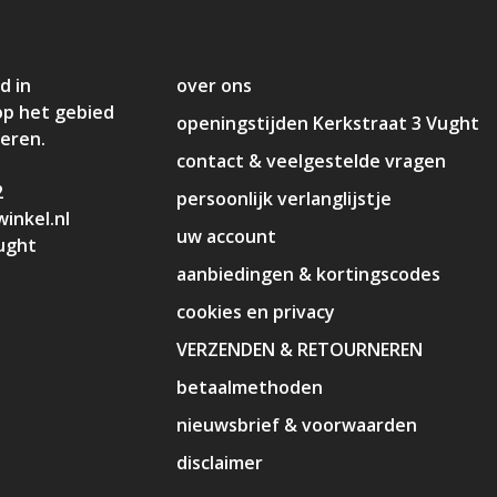
d in
over ons
op het gebied
openingstijden Kerkstraat 3 Vught
deren.
contact & veelgestelde vragen
2
persoonlijk verlanglijstje
inkel.nl
uw account
ught
aanbiedingen & kortingscodes
cookies en privacy
VERZENDEN & RETOURNEREN
betaalmethoden
nieuwsbrief & voorwaarden
disclaimer