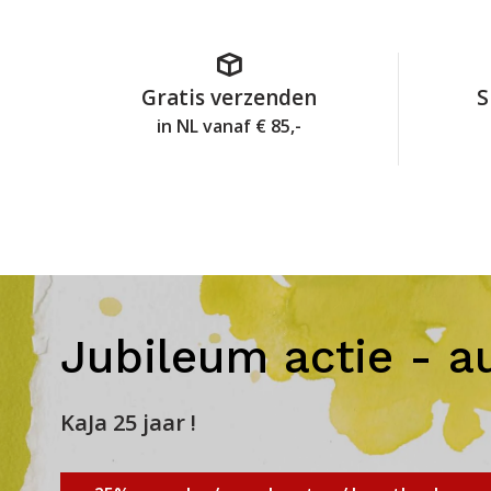
Gratis verzenden
S
in NL vanaf € 85,-
Jubileum actie - a
KaJa 25 jaar !