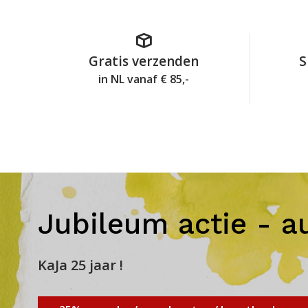
Gratis verzenden
S
in NL vanaf € 85,-
Jubileum actie - a
KaJa 25 jaar !