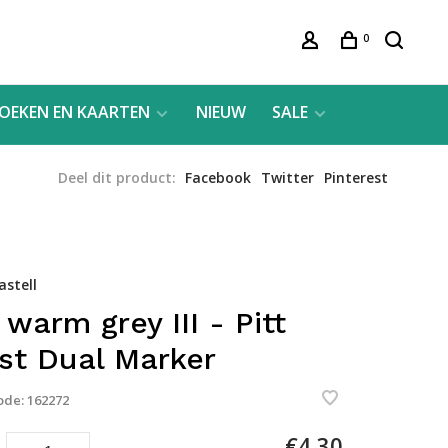
0
OEKEN EN KAARTEN
NIEUW
SALE
Deel dit product:
Facebook
Twitter
Pinterest
astell
 warm grey III - Pitt
ist Dual Marker
ode:
162272
€4,30