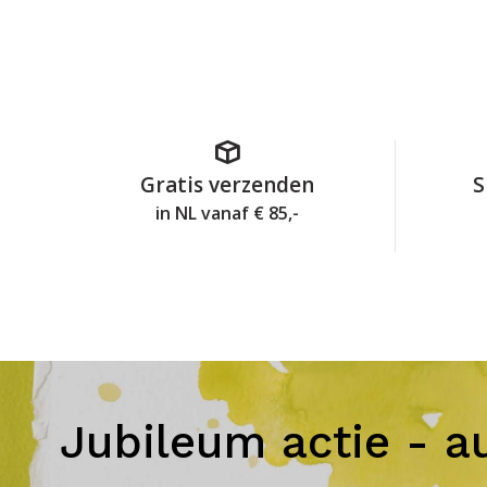
Gratis verzenden
S
in NL vanaf € 85,-
Jubileum actie - a