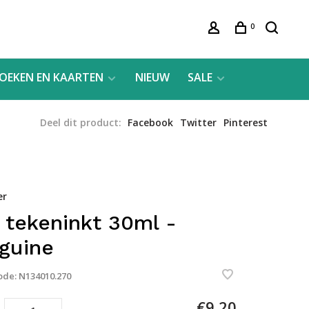
0
OEKEN EN KAARTEN
NIEUW
SALE
Deel dit product:
Facebook
Twitter
Pinterest
er
 tekeninkt 30ml -
guine
ode:
N134010.270
€9,20