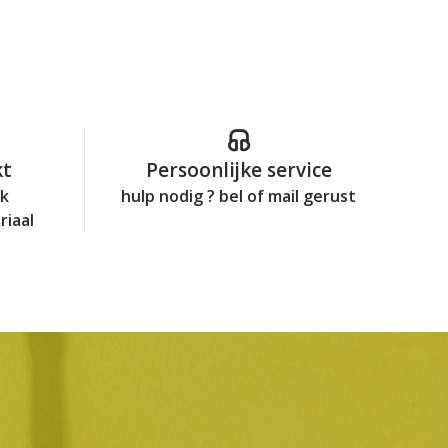
kt
Persoonlijke service
jk
hulp nodig ? bel of mail gerust
riaal