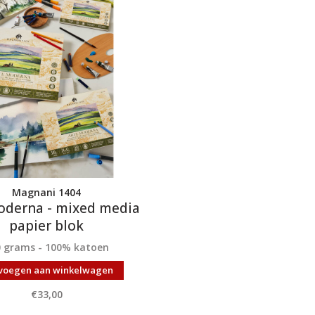
Magnani 1404
oderna - mixed media
papier blok
0 grams - 100% katoen
voegen aan winkelwagen
€33,00