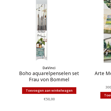
DaVinci
Boho aquarelpenselen set
Arte M
Frau von Bommel
30
Toevoegen aan winkelwagen
Toe
€50,00