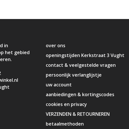
d in
over ons
op het gebied
openingstijden Kerkstraat 3 Vught
deren.
contact & veelgestelde vragen
2
persoonlijk verlanglijstje
inkel.nl
uw account
ught
aanbiedingen & kortingscodes
cookies en privacy
VERZENDEN & RETOURNEREN
betaalmethoden