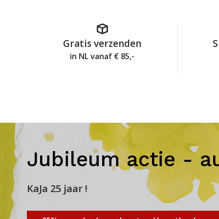
Gratis verzenden
S
in NL vanaf € 85,-
Jubileum actie - a
KaJa 25 jaar !