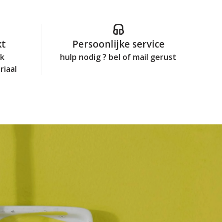
kt
Persoonlijke service
jk
hulp nodig ? bel of mail gerust
riaal