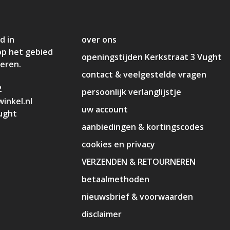
d in
over ons
op het gebied
openingstijden Kerkstraat 3 Vught
deren.
contact & veelgestelde vragen
2
persoonlijk verlanglijstje
inkel.nl
uw account
ught
aanbiedingen & kortingscodes
cookies en privacy
VERZENDEN & RETOURNEREN
betaalmethoden
nieuwsbrief & voorwaarden
disclaimer