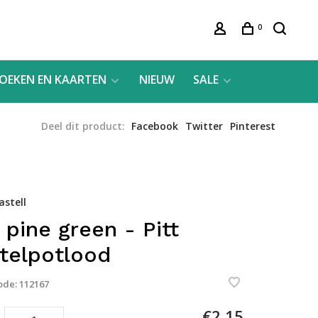
0
OEKEN EN KAARTEN
NIEUW
SALE
Deel dit product:
Facebook
Twitter
Pinterest
astell
 pine green - Pitt
telpotlood
ode:
112167
€2,15