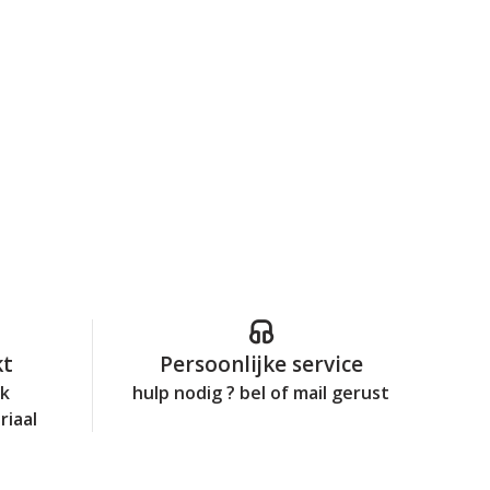
kt
Persoonlijke service
jk
hulp nodig ? bel of mail gerust
riaal