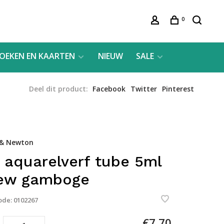
0
OEKEN EN KAARTEN
NIEUW
SALE
Deel dit product:
Facebook
Twitter
Pinterest
 & Newton
 aquarelverf tube 5ml
new gamboge
ode:
0102267
€7,70