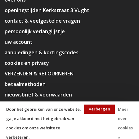
openingstijden Kerkstraat 3 Vught
contact & veelgestelde vragen
persoonlijk verlanglijstje
uw account
aanbiedingen & kortingscodes
cookies en privacy
VERZENDEN & RETOURNEREN
betaalmethoden
nieuwsbrief & voorwaarden
disclaimer
Verbergen
Door het gebruiken van onze website,
Meer
ga je akkoord met het gebruik van
over
cookies om onze website te
cookies
verbeteren.
»