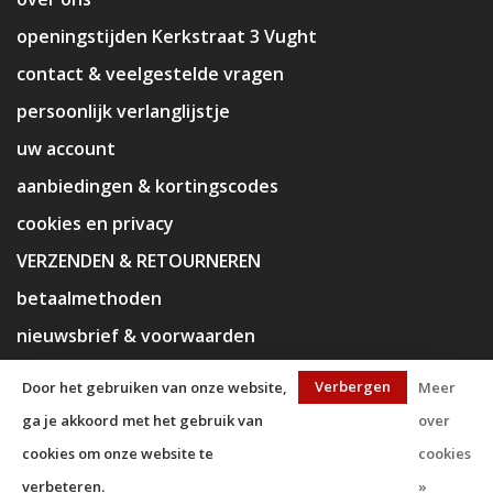
openingstijden Kerkstraat 3 Vught
contact & veelgestelde vragen
persoonlijk verlanglijstje
uw account
aanbiedingen & kortingscodes
cookies en privacy
VERZENDEN & RETOURNEREN
betaalmethoden
nieuwsbrief & voorwaarden
disclaimer
Verbergen
Door het gebruiken van onze website,
Meer
ga je akkoord met het gebruik van
over
cookies om onze website te
cookies
verbeteren.
»