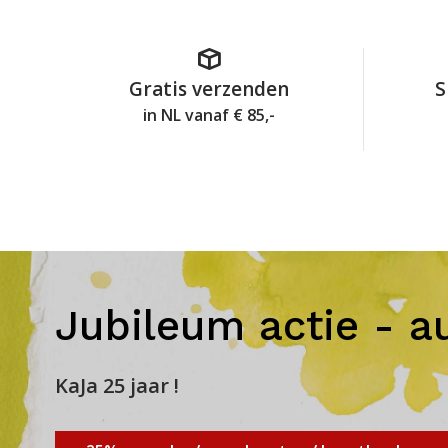
Gratis verzenden
S
in NL vanaf € 85,-
Jubileum actie - a
KaJa 25 jaar !