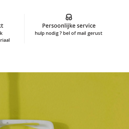
kt
Persoonlijke service
jk
hulp nodig ? bel of mail gerust
riaal