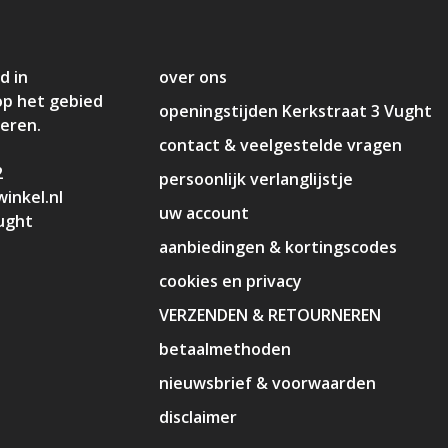
d in
over ons
op het gebied
openingstijden Kerkstraat 3 Vught
deren.
contact & veelgestelde vragen
2
persoonlijk verlanglijstje
inkel.nl
uw account
ught
aanbiedingen & kortingscodes
cookies en privacy
VERZENDEN & RETOURNEREN
betaalmethoden
nieuwsbrief & voorwaarden
disclaimer