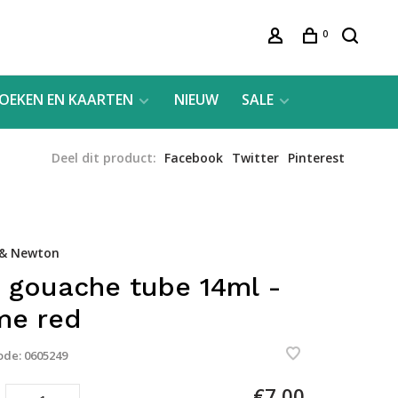
0
OEKEN EN KAARTEN
NIEUW
SALE
Deel dit product:
Facebook
Twitter
Pinterest
 & Newton
 gouache tube 14ml -
me red
ode:
0605249
€7,00