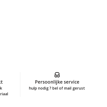
kt
Persoonlijke service
jk
hulp nodig ? bel of mail gerust
riaal