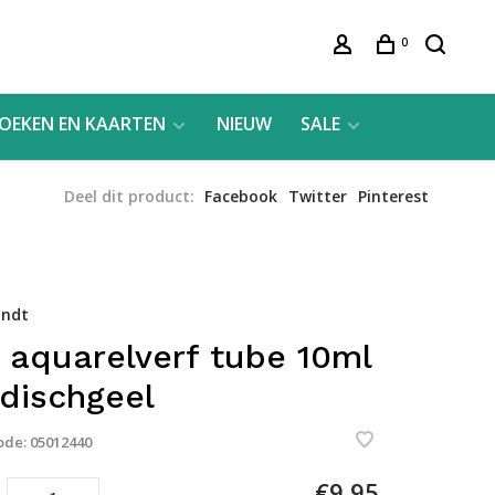
0
OEKEN EN KAARTEN
NIEUW
SALE
Deel dit product:
Facebook
Twitter
Pinterest
ndt
 aquarelverf tube 10ml
ndischgeel
ode:
05012440
€9,95