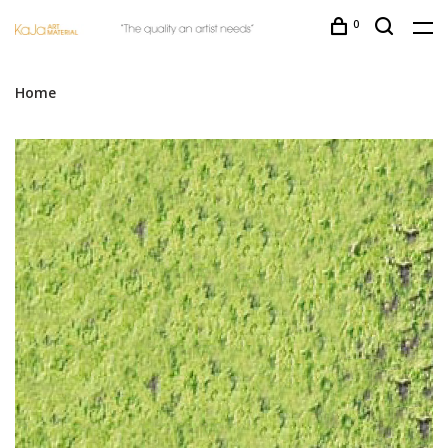
0
Home