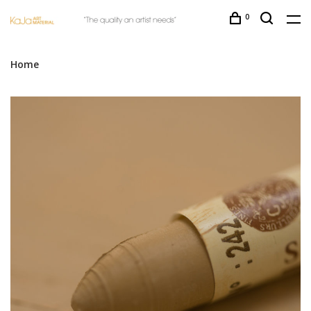
0
Home