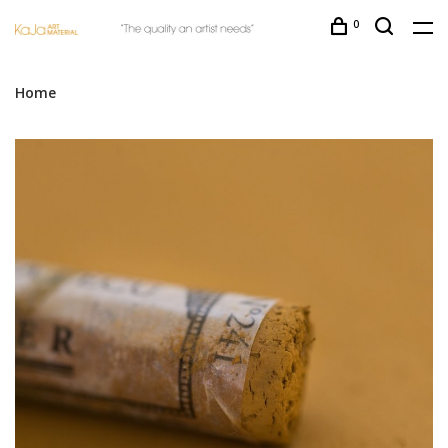
0
Home