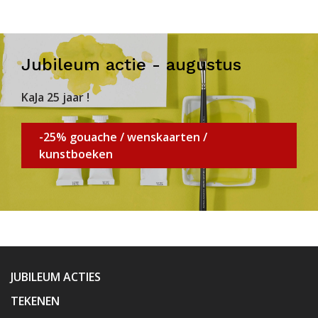
Jubileum actie - augustus
KaJa 25 jaar !
-25% gouache / wenskaarten /
kunstboeken
JUBILEUM ACTIES
TEKENEN