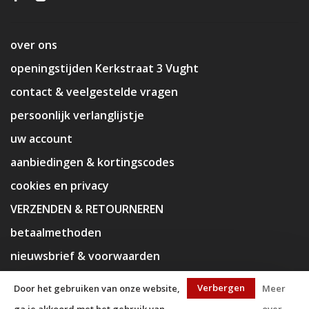
over ons
openingstijden Kerkstraat 3 Vught
contact & veelgestelde vragen
persoonlijk verlanglijstje
uw account
aanbiedingen & kortingscodes
cookies en privacy
VERZENDEN & RETOURNEREN
betaalmethoden
nieuwsbrief & voorwaarden
disclaimer
Verbergen
Door het gebruiken van onze website,
Meer