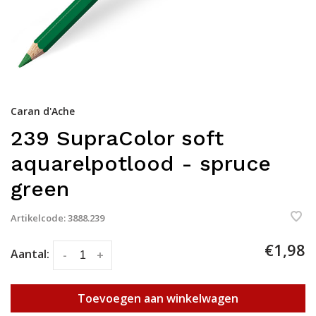
Caran d'Ache
239 SupraColor soft
aquarelpotlood - spruce
green
Artikelcode:
3888.239
€1,98
Aantal:
-
+
Toevoegen aan winkelwagen