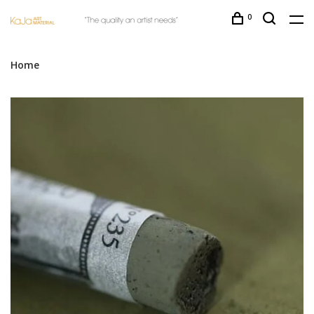
0
Home