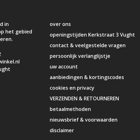
d in
over ons
op het gebied
openingstijden Kerkstraat 3 Vught
deren.
contact & veelgestelde vragen
2
persoonlijk verlanglijstje
inkel.nl
uw account
ught
aanbiedingen & kortingscodes
cookies en privacy
VERZENDEN & RETOURNEREN
betaalmethoden
nieuwsbrief & voorwaarden
disclaimer