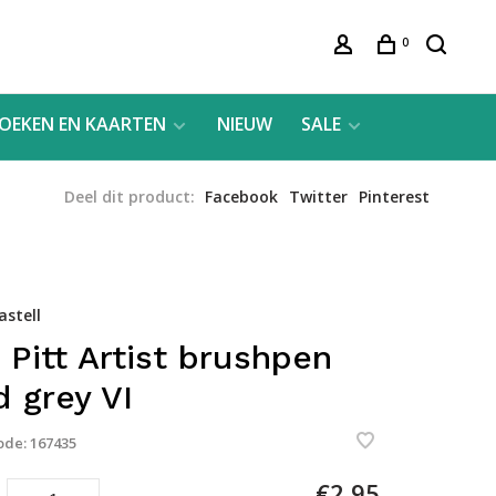
0
OEKEN EN KAARTEN
NIEUW
SALE
Deel dit product:
Facebook
Twitter
Pinterest
astell
 Pitt Artist brushpen
d grey VI
ode:
167435
€2,95