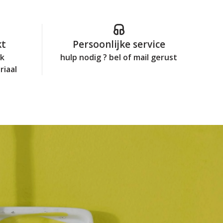
kt
Persoonlijke service
jk
hulp nodig ? bel of mail gerust
riaal