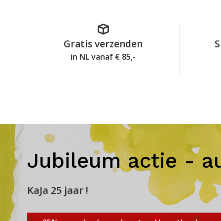
Gratis verzenden
S
in NL vanaf € 85,-
Jubileum actie - a
KaJa 25 jaar !