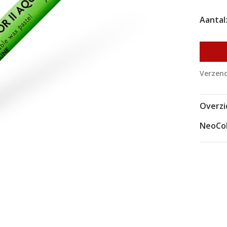
Aantal
Verzend
Overzi
NeoCol