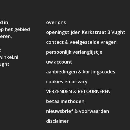
d in
over ons
op het gebied
openingstijden Kerkstraat 3 Vught
deren.
contact & veelgestelde vragen
2
persoonlijk verlanglijstje
inkel.nl
uw account
ught
aanbiedingen & kortingscodes
cookies en privacy
VERZENDEN & RETOURNEREN
betaalmethoden
nieuwsbrief & voorwaarden
disclaimer