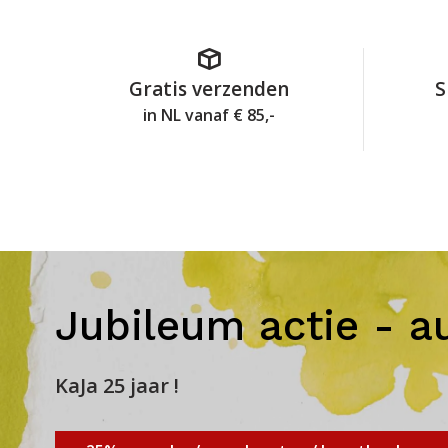
Gratis verzenden
S
in NL vanaf € 85,-
Jubileum actie - a
KaJa 25 jaar !