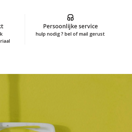
kt
Persoonlijke service
jk
hulp nodig ? bel of mail gerust
riaal