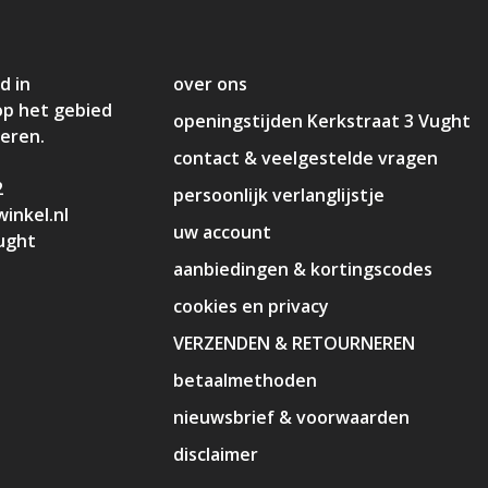
d in
over ons
op het gebied
openingstijden Kerkstraat 3 Vught
deren.
contact & veelgestelde vragen
2
persoonlijk verlanglijstje
inkel.nl
uw account
ught
aanbiedingen & kortingscodes
cookies en privacy
VERZENDEN & RETOURNEREN
betaalmethoden
nieuwsbrief & voorwaarden
disclaimer