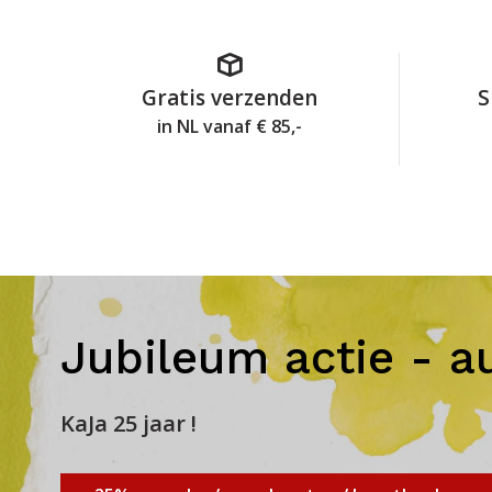
Gratis verzenden
S
in NL vanaf € 85,-
Jubileum actie - a
KaJa 25 jaar !