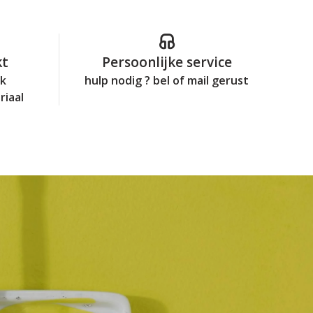
kt
Persoonlijke service
jk
hulp nodig ? bel of mail gerust
riaal