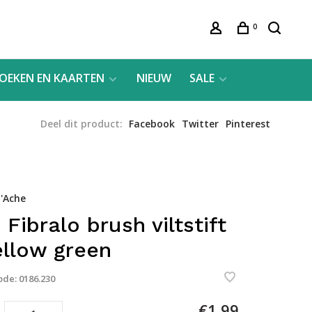
0
OEKEN EN KAARTEN
NIEUW
SALE
Deel dit product:
Facebook
Twitter
Pinterest
'Ache
 Fibralo brush viltstift
ellow green
ode:
0186.230
€1,99