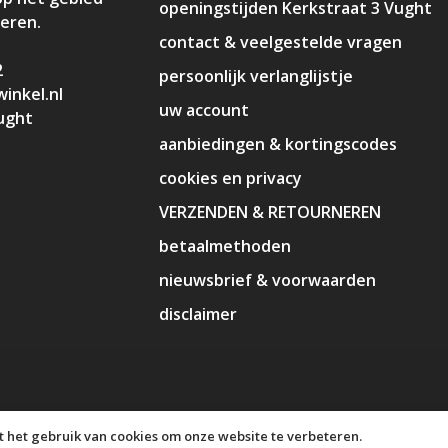
openingstijden Kerkstraat 3 Vught
deren.
contact & veelgestelde vragen
2
persoonlijk verlanglijstje
inkel.nl
uw account
ught
aanbiedingen & kortingscodes
cookies en privacy
VERZENDEN & RETOURNEREN
betaalmethoden
nieuwsbrief & voorwaarden
disclaimer
 het gebruik van cookies om onze website te verbeteren.