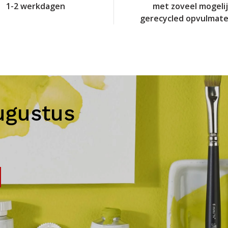
1-2 werkdagen
met zoveel mogeli
gerecycled opvulmate
ugustus