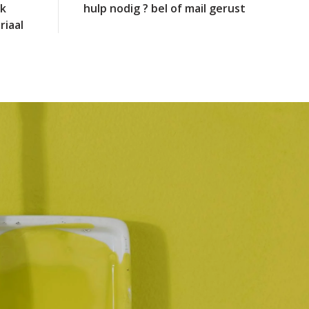
jk
hulp nodig ? bel of mail gerust
riaal