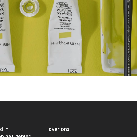
d in
over ons
op het gebied