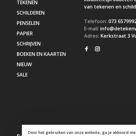
TEKENEN
van tekenen en schil
SCHILDEREN
Telefoon:
073 657999
PENSELEN
E-mail:
info@detekenw
PAPIER
Adres:
Kerkstraat 3 V
SCHRIJVEN
BOEKEN EN KAARTEN
NIEUW
SALE
Door het gebruiken van onze website, ga je akkoord met
© Copyright 2026 KaJa Art Material