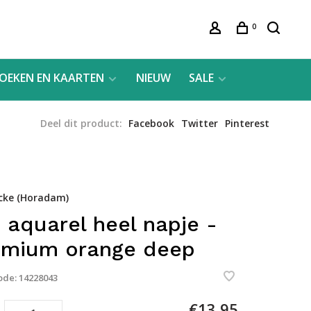
0
OEKEN EN KAARTEN
NIEUW
SALE
Deel dit product:
Facebook
Twitter
Pinterest
cke (Horadam)
 aquarel heel napje -
mium orange deep
ode:
14228043
€13,95