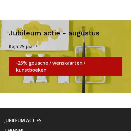
Jubileum actie - augustus
KaJa 25 jaar !
-25% gouache / wenskaarten /
kunstboeken
JUBILEUM ACTIES
TEKENEN