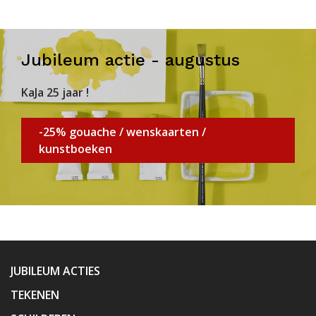
Jubileum actie - augustus
KaJa 25 jaar !
-25% gouache / wenskaarten /
kunstboeken
JUBILEUM ACTIES
TEKENEN