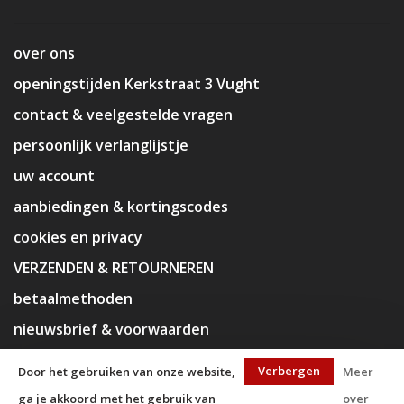
over ons
openingstijden Kerkstraat 3 Vught
contact & veelgestelde vragen
persoonlijk verlanglijstje
uw account
aanbiedingen & kortingscodes
cookies en privacy
VERZENDEN & RETOURNEREN
betaalmethoden
nieuwsbrief & voorwaarden
disclaimer
Verbergen
Door het gebruiken van onze website,
Meer
ga je akkoord met het gebruik van
over