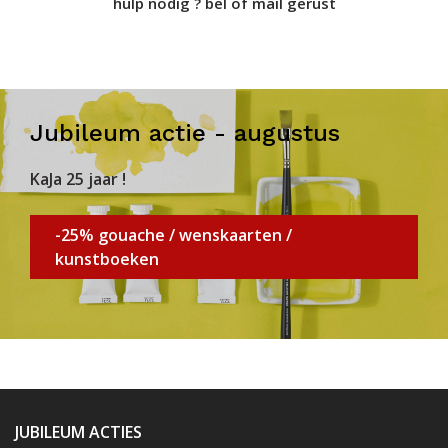
hulp nodig ? bel of mail gerust
Jubileum actie - augustus
KaJa 25 jaar !
-25% gouache / wenskaarten /
kunstboeken
JUBILEUM ACTIES