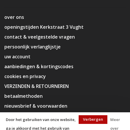
over ons
openingstijden Kerkstraat 3 Vught
contact & veelgestelde vragen
persoonlijk verlanglijstje
uw account
aanbiedingen & kortingscodes
cookies en privacy
VERZENDEN & RETOURNEREN
betaalmethoden
nieuwsbrief & voorwaarden
disclaimer
Verbergen
Door het gebruiken van onze website,
Meer
ga je akkoord met het gebruik van
over