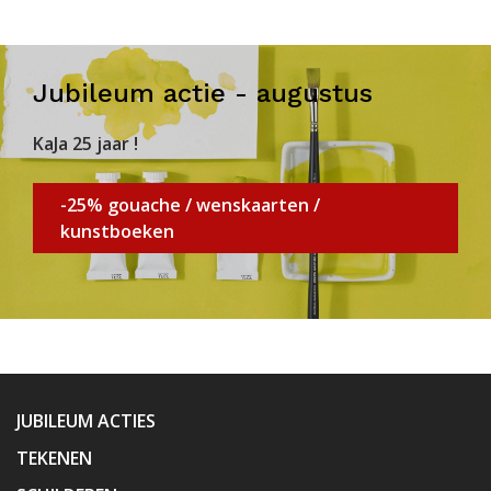
Jubileum actie - augustus
KaJa 25 jaar !
-25% gouache / wenskaarten /
kunstboeken
JUBILEUM ACTIES
TEKENEN