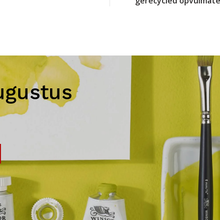
gerecycled opvulmate
ugustus