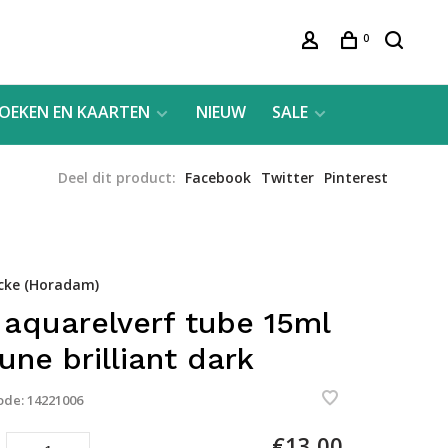
0
OEKEN EN KAARTEN
NIEUW
SALE
Deel dit product:
Facebook
Twitter
Pinterest
cke (Horadam)
 aquarelverf tube 15ml
aune brilliant dark
ode:
14221006
€13,00