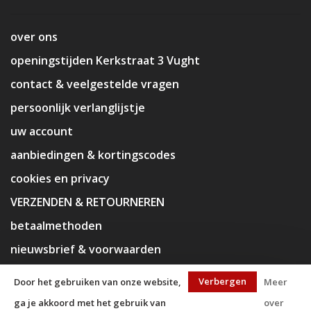
over ons
openingstijden Kerkstraat 3 Vught
contact & veelgestelde vragen
persoonlijk verlanglijstje
uw account
aanbiedingen & kortingscodes
cookies en privacy
VERZENDEN & RETOURNEREN
betaalmethoden
nieuwsbrief & voorwaarden
disclaimer
Verbergen
Door het gebruiken van onze website,
Meer
ga je akkoord met het gebruik van
over