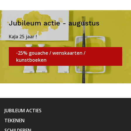
Jubileum actie - augustus
KaJa 25 jaar !
-25% gouache / wenskaarten /
kunstboeken
JUBILEUM ACTIES
TEKENEN
SCHILDEREN