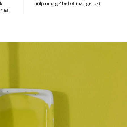
jk
hulp nodig ? bel of mail gerust
riaal