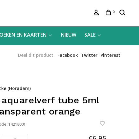
0
OEKEN EN KAARTEN
NIEUW
SALE
Deel dit product:
Facebook
Twitter
Pinterest
cke (Horadam)
 aquarelverf tube 5ml
ransparent orange
ode:
14218001
€6,95