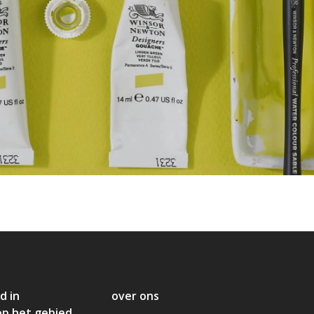
d in
over ons
op het gebied