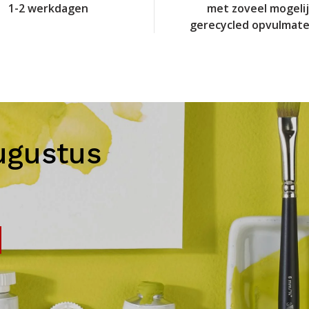
1-2 werkdagen
met zoveel mogeli
gerecycled opvulmate
ugustus