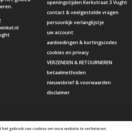
openingstijden Kerkstraat 3 Vught
deren.
contact & veelgestelde vragen
2
persoonlijk verlanglijstje
inkel.nl
uw account
ught
aanbiedingen & kortingscodes
cookies en privacy
VERZENDEN & RETOURNEREN
betaalmethoden
nieuwsbrief & voorwaarden
disclaimer
 het gebruik van cookies om onze website te verbeteren.