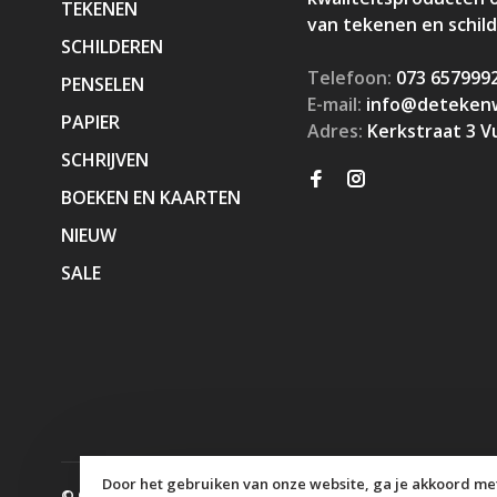
TEKENEN
van tekenen en schil
SCHILDEREN
Telefoon:
073 657999
PENSELEN
E-mail:
info@detekenw
PAPIER
Adres:
Kerkstraat 3 V
SCHRIJVEN
BOEKEN EN KAARTEN
NIEUW
SALE
Door het gebruiken van onze website, ga je akkoord met
© Copyright 2026 KaJa Art Material