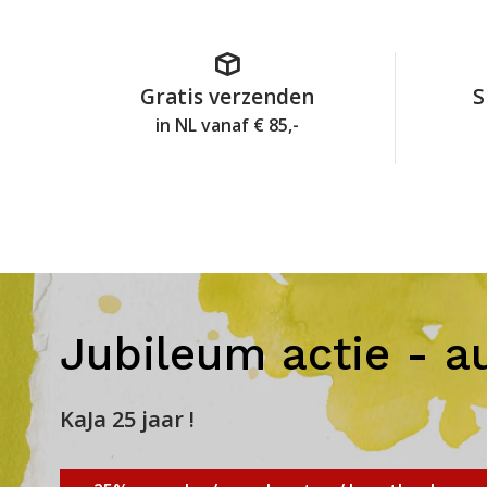
Gratis verzenden
S
in NL vanaf € 85,-
Jubileum actie - a
KaJa 25 jaar !