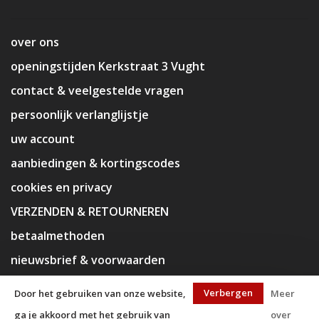
over ons
openingstijden Kerkstraat 3 Vught
contact & veelgestelde vragen
persoonlijk verlanglijstje
uw account
aanbiedingen & kortingscodes
cookies en privacy
VERZENDEN & RETOURNEREN
betaalmethoden
nieuwsbrief & voorwaarden
disclaimer
Verbergen
Door het gebruiken van onze website,
Meer
ga je akkoord met het gebruik van
over