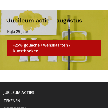
Jubileum actie - augustus
KaJa 25 jaar !
-25% gouache / wenskaarten /
kunstboeken
JUBILEUM ACTIES
TEKENEN