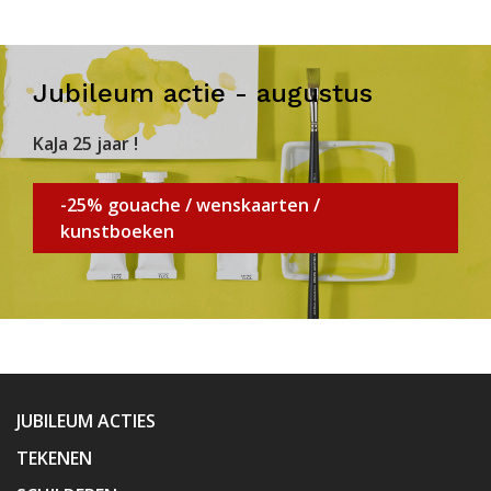
Jubileum actie - augustus
KaJa 25 jaar !
-25% gouache / wenskaarten /
kunstboeken
JUBILEUM ACTIES
TEKENEN