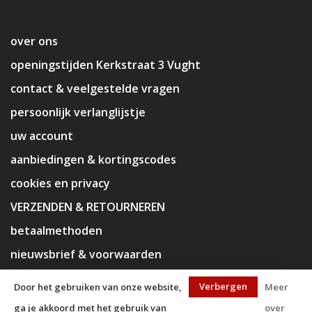
over ons
openingstijden Kerkstraat 3 Vught
contact & veelgestelde vragen
persoonlijk verlanglijstje
uw account
aanbiedingen & kortingscodes
cookies en privacy
VERZENDEN & RETOURNEREN
betaalmethoden
nieuwsbrief & voorwaarden
disclaimer
Verbergen
Door het gebruiken van onze website,
Meer
ga je akkoord met het gebruik van
over