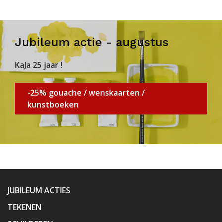
Jubileum actie - augustus
KaJa 25 jaar !
-25% gouache / wenskaarten /
kunstboeken
JUBILEUM ACTIES
TEKENEN