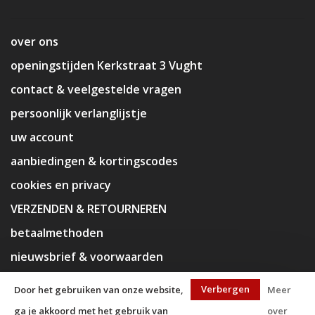
over ons
openingstijden Kerkstraat 3 Vught
contact & veelgestelde vragen
persoonlijk verlanglijstje
uw account
aanbiedingen & kortingscodes
cookies en privacy
VERZENDEN & RETOURNEREN
betaalmethoden
nieuwsbrief & voorwaarden
disclaimer
Verbergen
Door het gebruiken van onze website,
Meer
ga je akkoord met het gebruik van
over