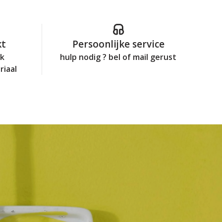
kt
Persoonlijke service
jk
hulp nodig ? bel of mail gerust
riaal