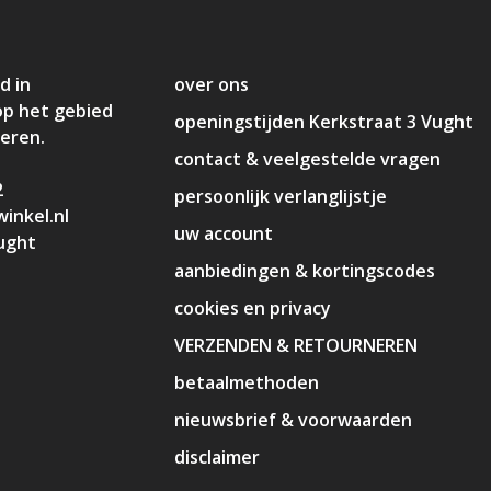
d in
over ons
op het gebied
openingstijden Kerkstraat 3 Vught
deren.
contact & veelgestelde vragen
2
persoonlijk verlanglijstje
inkel.nl
uw account
ught
aanbiedingen & kortingscodes
cookies en privacy
VERZENDEN & RETOURNEREN
betaalmethoden
nieuwsbrief & voorwaarden
disclaimer