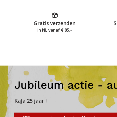
Gratis verzenden
S
in NL vanaf € 85,-
Jubileum actie - a
KaJa 25 jaar !