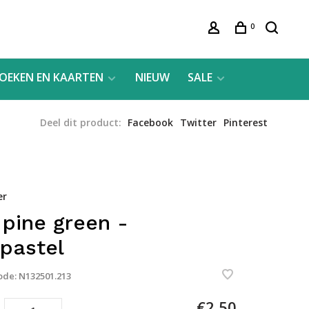
0
OEKEN EN KAARTEN
NIEUW
SALE
Deel dit product:
Facebook
Twitter
Pinterest
er
 pine green -
epastel
ode:
N132501.213
€2,50