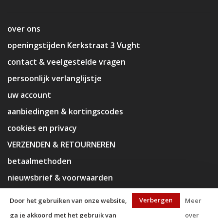
over ons
openingstijden Kerkstraat 3 Vught
contact & veelgestelde vragen
persoonlijk verlanglijstje
uw account
aanbiedingen & kortingscodes
cookies en privacy
VERZENDEN & RETOURNEREN
betaalmethoden
nieuwsbrief & voorwaarden
disclaimer
Verbergen
Door het gebruiken van onze website,
Meer
ga je akkoord met het gebruik van
over