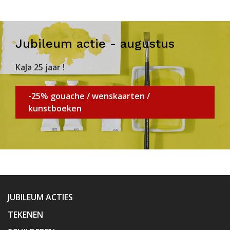
Jubileum actie - augustus
KaJa 25 jaar !
-25% gouache / wenskaarten /
kunstboeken
JUBILEUM ACTIES
TEKENEN