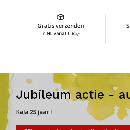
Gratis verzenden
S
in NL vanaf € 85,-
Jubileum actie - a
KaJa 25 jaar !