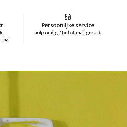
kt
Persoonlijke service
jk
hulp nodig ? bel of mail gerust
riaal