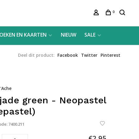
0
OEKEN EN KAARTEN
NIEUW
SALE
Deel dit product:
Facebook
Twitter
Pinterest
'Ache
 jade green - Neopastel
iepastel)
ode:
7400.211
€2,95