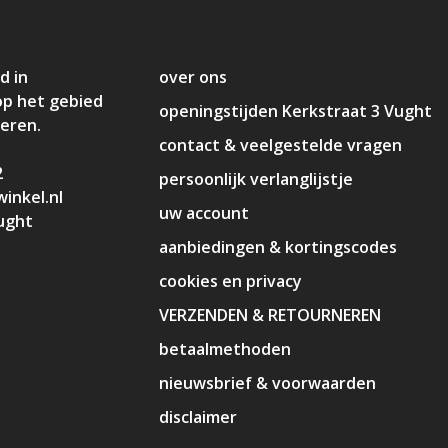
d in
over ons
op het gebied
openingstijden Kerkstraat 3 Vught
deren.
contact & veelgestelde vragen
2
persoonlijk verlanglijstje
inkel.nl
uw account
ught
aanbiedingen & kortingscodes
cookies en privacy
VERZENDEN & RETOURNEREN
betaalmethoden
nieuwsbrief & voorwaarden
disclaimer