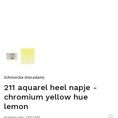
Schmincke (Horadam)
211 aquarel heel napje -
chromium yellow hue
lemon
Artikelcode:
14211043