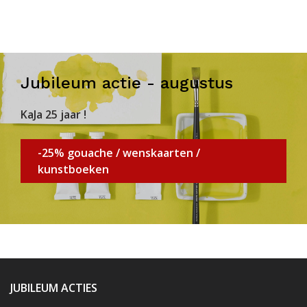
Jubileum actie - augustus
KaJa 25 jaar !
-25% gouache / wenskaarten /
kunstboeken
JUBILEUM ACTIES