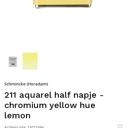
Schmincke (Horadam)
211 aquarel half napje -
chromium yellow hue
lemon
Artikelcode:
14211044