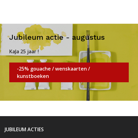
Jubileum actie - augustus
KaJa 25 jaar !
-25% gouache / wenskaarten /
kunstboeken
JUBILEUM ACTIES