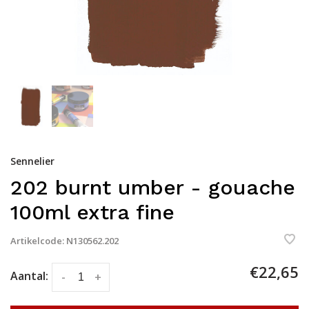
Sennelier
202 burnt umber - gouache
100ml extra fine
Artikelcode:
N130562.202
€22,65
Aantal:
-
+