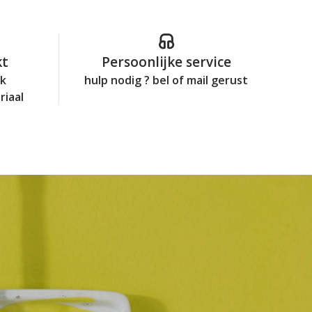
kt
Persoonlijke service
jk
hulp nodig ? bel of mail gerust
riaal