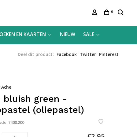
0
OEKEN EN KAARTEN
NIEUW
SALE
Deel dit product:
Facebook
Twitter
Pinterest
'Ache
 bluish green -
pastel (oliepastel)
ode:
7400.200
€2,95