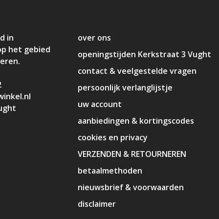
d in
over ons
op het gebied
openingstijden Kerkstraat 3 Vught
deren.
contact & veelgestelde vragen
2
persoonlijk verlanglijstje
inkel.nl
uw account
ught
aanbiedingen & kortingscodes
cookies en privacy
VERZENDEN & RETOURNEREN
betaalmethoden
nieuwsbrief & voorwaarden
disclaimer