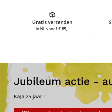
Gratis verzenden
S
in NL vanaf € 85,-
Jubileum actie - a
KaJa 25 jaar !